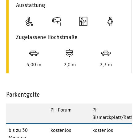
Ausstattung
Stellplätze für Personen mit Handicap
Videoüberwachung für Ihre Sicherheit
Ausgestattet mit moderne
Frauenparkplä
Zugelassene Höchstmaße
Längenbeschränkung
Höhenbeschränkung
Stellplatzbreite
5,00 m
2,0 m
2,3 m
Parkentgelte
PH Forum
PH
Bismarckplatz/Ratha
bis zu 30
kostenlos
kostenlos
Minuten