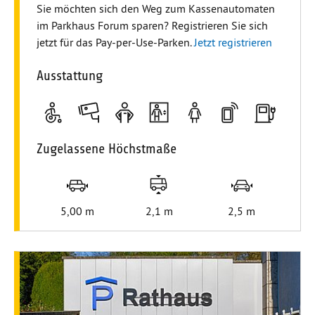
Sie möchten sich den Weg zum Kassenautomaten
im Parkhaus Forum sparen? Registrieren Sie sich
jetzt für das Pay-per-Use-Parken.
Jetzt registrieren
Ausstattung
Stellplätze für Personen mit Handicap
Videoüberwachung für Ihre Sicherheit
Service-Personal für Rückfragen vor Ort
Ausgestattet mit modernen Fahr
Frauenparkplätze für Ihre
Mobiltelefonempf
Zwei E-Tan
Zugelassene Höchstmaße
Längenbeschränkung
Höhenbeschränkung
Stellplatzbreite
5,00 m
2,1 m
2,5 m