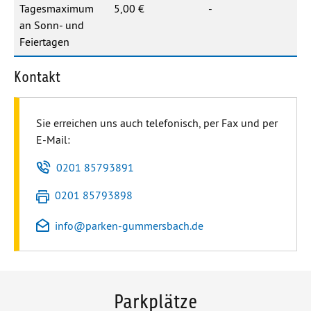
Tagesmaximum
5,00 €
-
an Sonn- und
Feiertagen
Kontakt
Sie erreichen uns auch telefonisch, per Fax und per
E-Mail:
Telefon
0201 85793891
Fax
0201 85793898
E-Mail
info
@
parken-gummersbach.de
Parkplätze