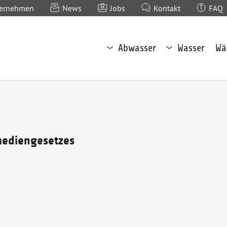
ernehmen
News
Jobs
Kontakt
FAQ
Untermenü
Untermenü
Abwasser
Wasser
Wä
Abwasser
Wasser
öffnen
öffnen
mediengesetzes