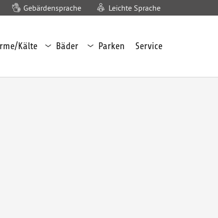
Gebärdensprache
Leichte Sprache
Untermenü
Untermenü
rme/Kälte
Bäder
Parken
Service
Bäder
Parken
öffnen
öffnen