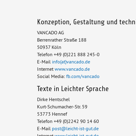
Konzeption, Gestaltung und techn
VANCADO AG
Berrenrather Straße 188
50937 Köln
Telefon +49 (0)221 888 245-0
E-Mail
info(at)vancado.de
Internet
www.vancado.de
Social Media:
fb.com/vancado
Texte in Leichter Sprache
Dirke Hentschel
Kurt-Schumacher-Str. 59
53773 Hennef
Telefon +49 (0)2242 90 14 60
E-Mail
post
@
leicht-ist-gut.de
Internet
www.leicht-ist-gut.de