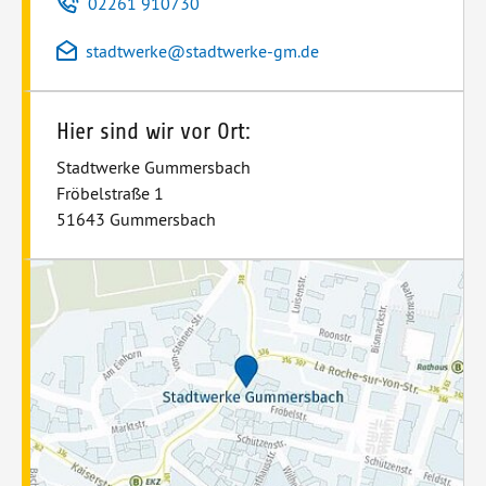
Telefon
02261 910730
E-Mail
stadtwerke
@
stadtwerke-gm.de
Hier sind wir vor Ort:
Stadtwerke Gummersbach
Fröbelstraße 1
51643 Gummersbach
Routenplaner