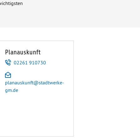
wichtigsten
Planauskunft
Telefon
02261 910730
E-Mail
planauskunft@stadtwerke-
gm.de