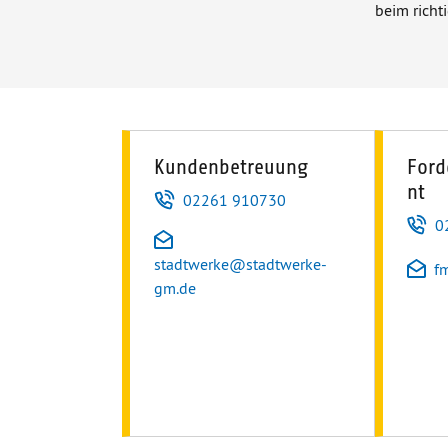
beim richt
Kundenbetreuung
For
nt
Telefon
02261 910730
T
0
E-Mail
stadtwerke
@
stadtwerke-
E
f
gm.de