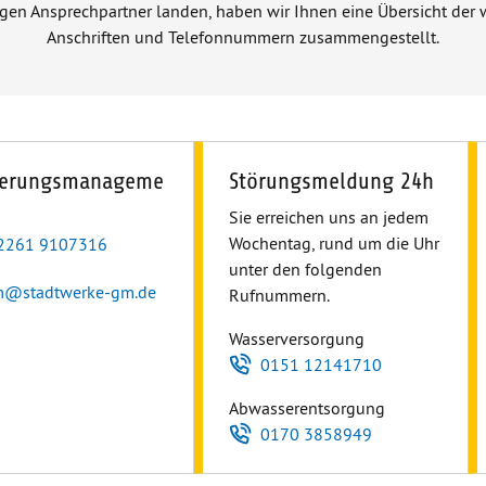
igen Ansprechpartner landen, haben wir Ihnen eine Übersicht der 
Anschriften und Telefonnummern zusammengestellt.
derungsmanageme
Störungsmeldung 24h
Sie erreichen uns an jedem
Wochentag, rund um die Uhr
elefon
2261 9107316
unter den folgenden
-Mail
m
@
stadtwerke-gm.de
Rufnummern.
Wasserversorgung
Telefon
0151 12141710
Abwasserentsorgung
Telefon
0170 3858949