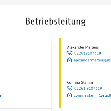
Betriebsleitung
Alexander Mertens
Telefon
022619107318
E-Mail
alexander.mertens
@
s
Corinna Stamm
Telefon
02261 9107319
e
E-Mail
corinna.stamm
@
stad