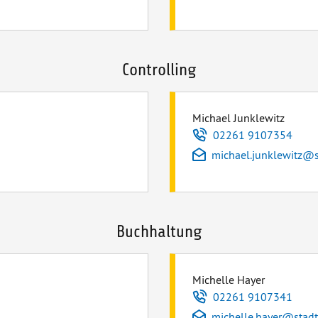
Controlling
Michael Junklewitz
Telefon
02261 9107354
E-Mail
michael.junklewitz
@
Buchhaltung
Michelle Hayer
Telefon
02261 9107341
E-Mail
michelle.hayer
@
stad