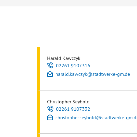
Harald Kawczyk
Telefon
02261 9107316
E-Mail
harald.kawczyk
@
stadtwerke-gm.de
Christopher Seybold
Telefon
02261 9107332
E-Mail
christopher.seybold
@
stadtwerke-gm.d