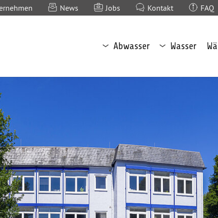
(current)
ernehmen
News
Jobs
Kontakt
FAQ
Untermenü
Untermenü
Abwasser
Wasser
Wä
Abwasser
Wasser
öffnen
öffnen