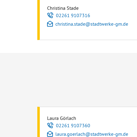
Christina Stade
Telefon
02261 9107316
E-Mail
christina.stade
@
stadtwerke-gm.de
Laura Görlach
Telefon
02261 9107360
E-Mail
laura.goerlach
@
stadtwerke-gm.de