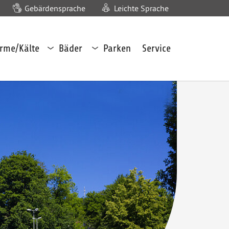
Gebärdensprache
Leichte Sprache
Untermenü
Untermenü
rme/Kälte
Bäder
Parken
Service
Bäder
Parken
öffnen
öffnen