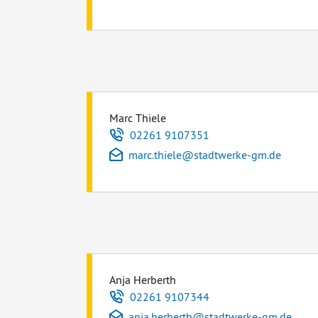
Marc Thiele
Telefon
02261 9107351
E-Mail
marc.thiele
@
stadtwerke-gm.de
Anja Herberth
Telefon
02261 9107344
E-Mail
anja.herberth
@
stadtwerke-gm.de