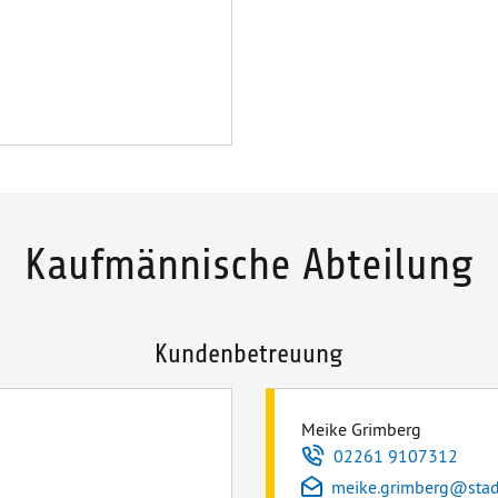
Kaufmännische Abteilung
Kundenbetreuung
Meike Grimberg
Telefon
02261 9107312
E-Mail
meike.grimberg
@
sta