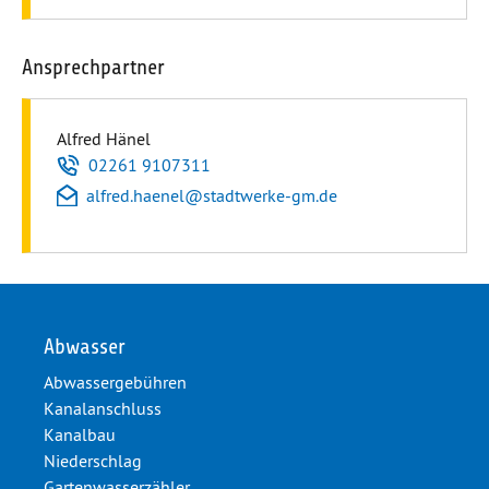
Ansprechpartner
Alfred Hänel
Telefon
02261 9107311
E-Mail
alfred.haenel
@
stadtwerke-gm.de
Abwasser
Abwassergebühren
Kanalanschluss
Kanalbau
Niederschlag
Gartenwasserzähler