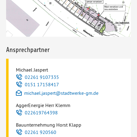
Zusatzinformationen
Ansprechpartner
Michael Jaspert
Telefon
02261 9107335
Telefon
0151 17158417
E-Mail
michael.jaspert
@
stadtwerke-gm.de
AggerEnergie Herr Klemm
Telefon
022619764398
Bauunternehmung Horst Klapp
Telefon
02261 920560